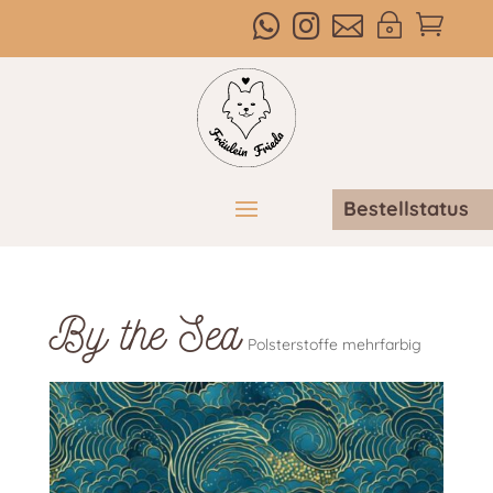



~

Bestellstatus
By the Sea
Polsterstoffe mehrfarbig