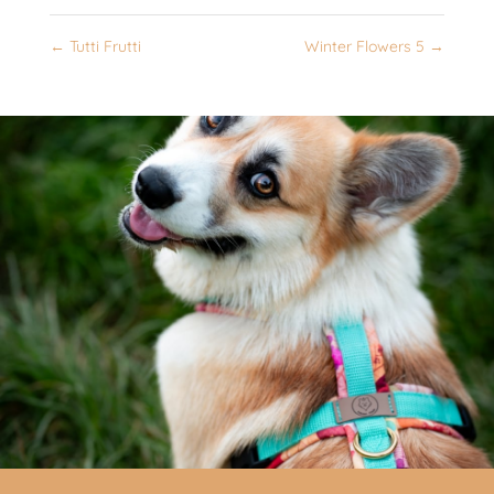
←
Tutti Frutti
Winter Flowers 5
→