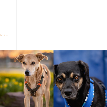
 120
→