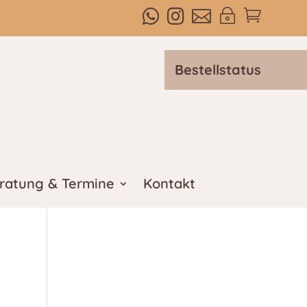



~

Bestellstatus
ratung & Termine
Kontakt