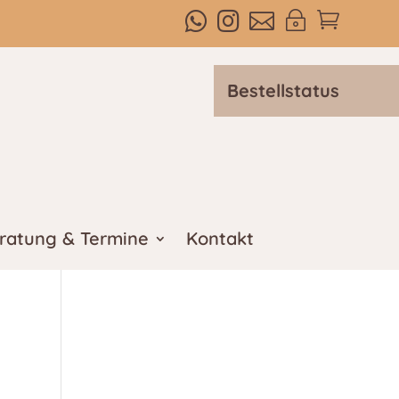



~

Bestellstatus
ratung & Termine
Kontakt