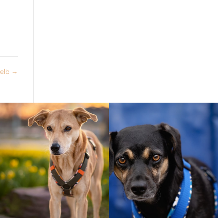
elb
→