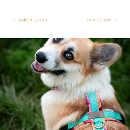
←
Twilight Garden
Mystic Bloom
→