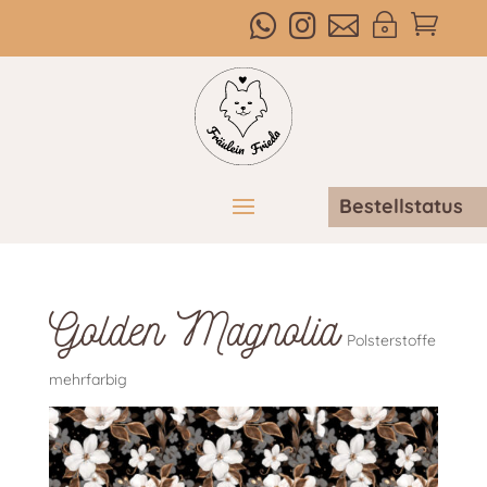



~

Bestellstatus
Golden Magnolia
Polsterstoffe
mehrfarbig