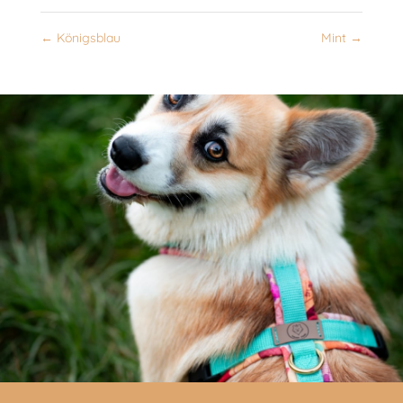
←
Königsblau
Mint
→