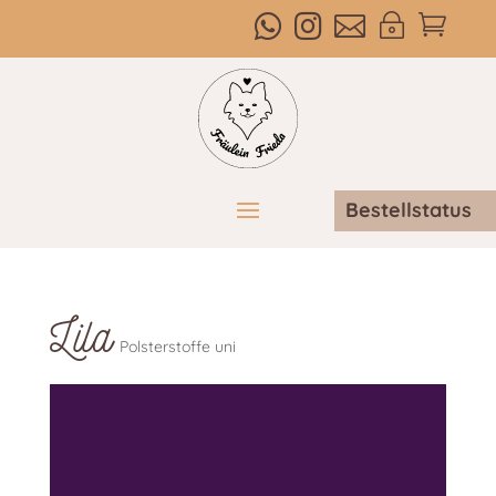



~

Bestellstatus
Lila
Polsterstoffe uni