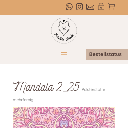



~

Bestellstatus
Mandala 2_25
Polsterstoffe
mehrfarbig