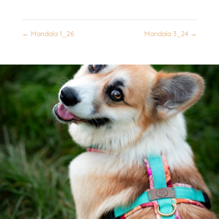
←
Mandala 1_26
Mandala 3_24
→