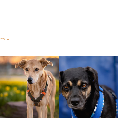
wers
→