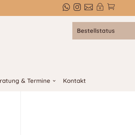



~

Bestellstatus
ratung & Termine
Kontakt