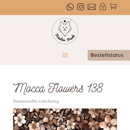



~

Bestellstatus
Mocca Flowers 138
Polsterstoffe mehrfarbig