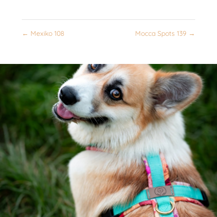
←
Mexiko 108
Mocca Spots 139
→