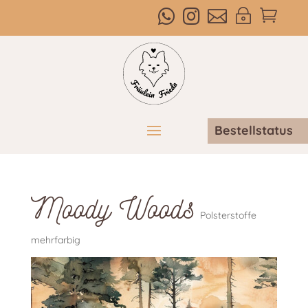



~

Bestellstatus
Moody Woods
Polsterstoffe
mehrfarbig