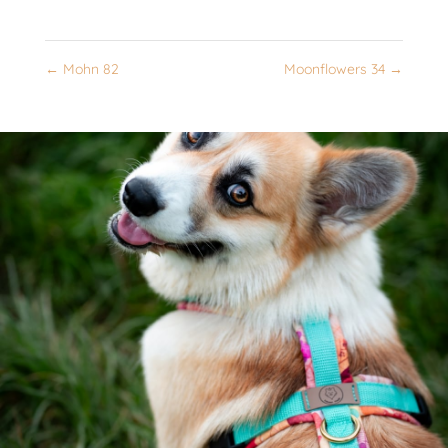
←
Mohn 82
Moonflowers 34
→