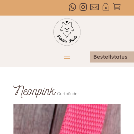



~

Bestellstatus
Neonpink
Gurtbänder