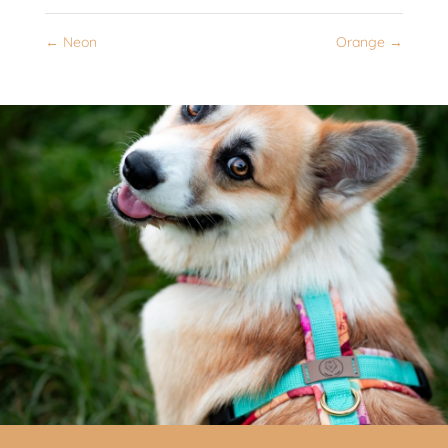
←
Neon
Orange
→