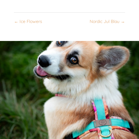
←
Ice Flowers
Nordic Jul Blau
→