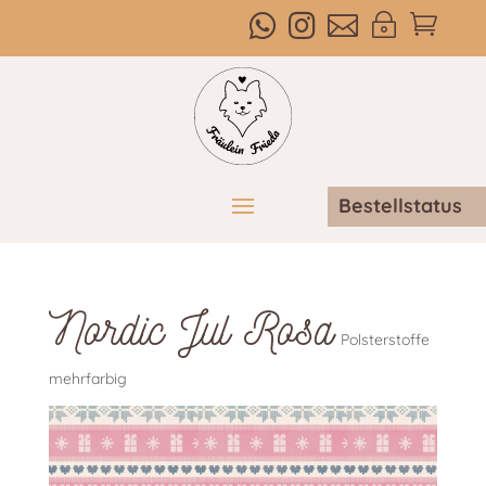



~

Bestellstatus
Nordic Jul Rosa
Polsterstoffe
mehrfarbig