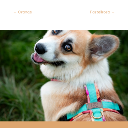
←
Orange
Pastellrosa
→