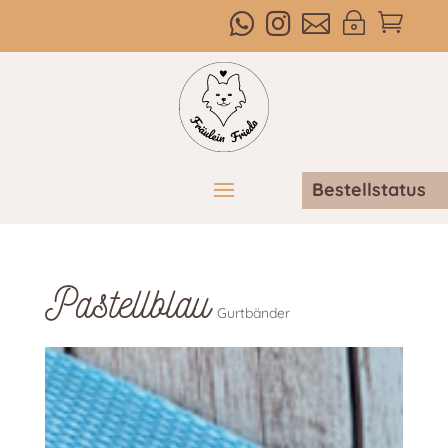



~

Bestellstatus
Pastellblau
Gurtbänder