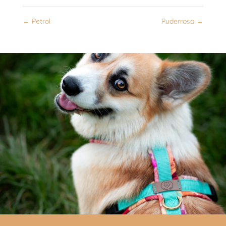
←
Petrol
Puderrosa
→