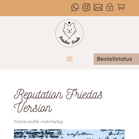



~

Bestellstatus
Reputation Friedas
Version
Polsterstoffe mehrfarbig