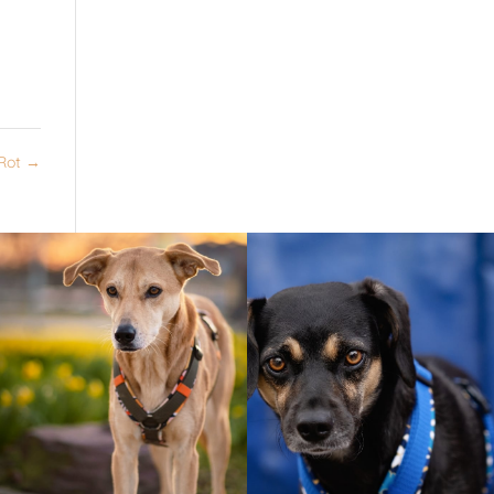
Rot
→