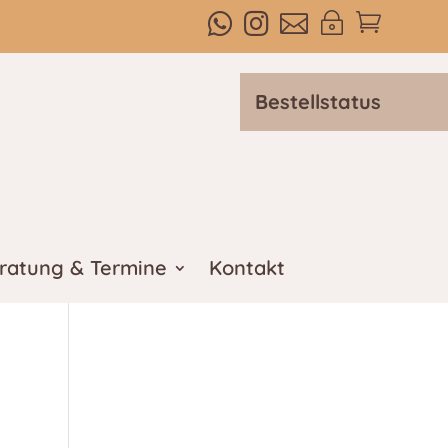



~

Bestellstatus
ratung & Termine
Kontakt