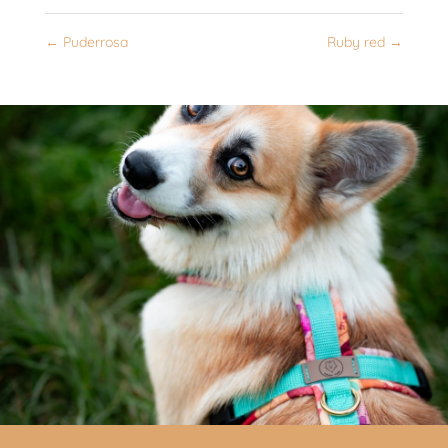
←
Puderrosa
Ruby red
→