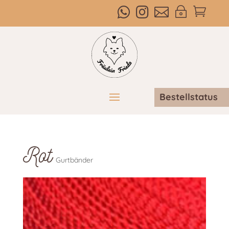



~

Bestellstatus
Rot
Gurtbänder