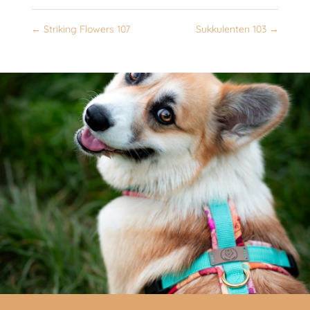
←
Striking Flowers 107
Sukkulenten 103
→