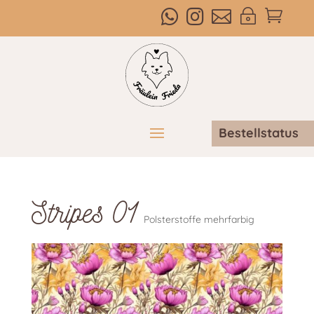



~

Bestellstatus
Stripes 01
Polsterstoffe mehrfarbig