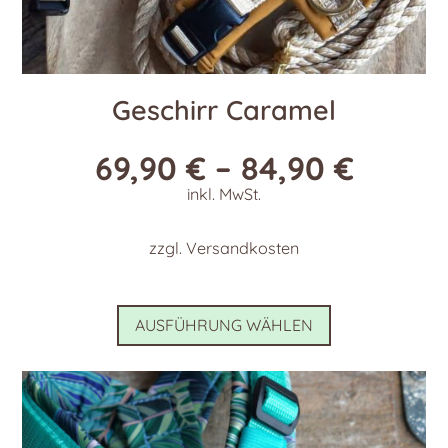
Geschirr Caramel
69,90
€
–
84,90
€
inkl. MwSt.
zzgl.
Versandkosten
Dieses
AUSFÜHRUNG WÄHLEN
Produkt
weist
mehrere
Varianten
auf.