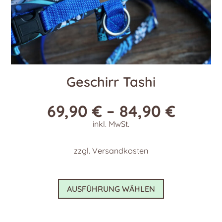
Geschirr Tashi
69,90
€
–
84,90
€
inkl. MwSt.
zzgl.
Versandkosten
Dieses
AUSFÜHRUNG WÄHLEN
Produkt
weist
mehrere