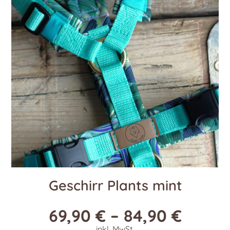
Die
Optionen
können
auf
der
Produktseite
gewählt
werden
Geschirr Plants mint
69,90
€
–
84,90
€
inkl. MwSt.