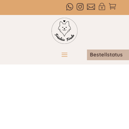



~

Bestellstatus