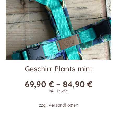
der
Produktseite
gewählt
werden
Geschirr Plants mint
69,90
€
–
84,90
€
inkl. MwSt.
zzgl.
Versandkosten