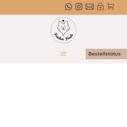



~

Bestellstatus