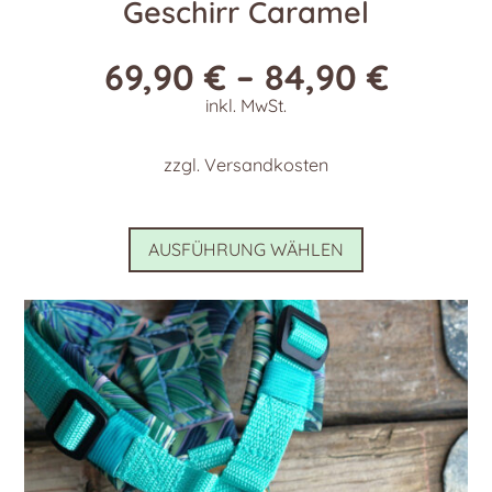
Geschirr Caramel
69,90
€
–
84,90
€
inkl. MwSt.
zzgl.
Versandkosten
Dieses
AUSFÜHRUNG WÄHLEN
Produkt
weist
mehrere
Varianten
auf.
Die
Optionen
können
auf