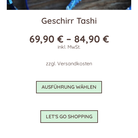
Geschirr Tashi
69,90
€
–
84,90
€
inkl. MwSt.
zzgl.
Versandkosten
Dieses
AUSFÜHRUNG WÄHLEN
Produkt
weist
mehrere
Varianten
LET'S GO SHOPPING
auf.
Die
Optionen