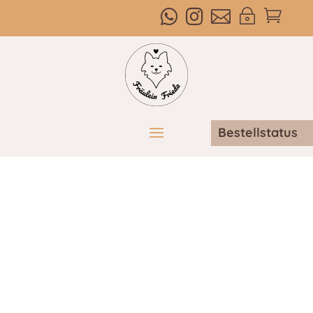



~

Bestellstatus