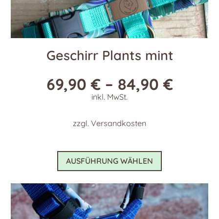
Geschirr Plants mint
69,90
€
–
84,90
€
inkl. MwSt.
zzgl.
Versandkosten
Dieses
AUSFÜHRUNG WÄHLEN
Produkt
weist
mehrere
Varianten
auf.