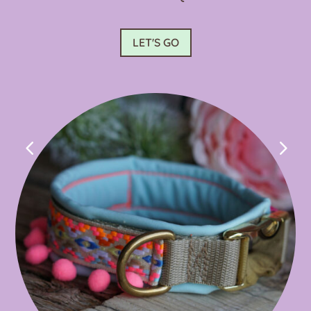
LET'S GO
4
5