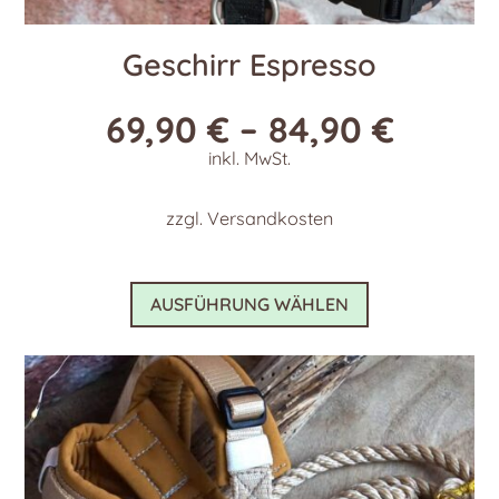
Geschirr Espresso
69,90
€
–
84,90
€
inkl. MwSt.
zzgl.
Versandkosten
Dieses
AUSFÜHRUNG WÄHLEN
Produkt
weist
mehrere
Varianten
auf.
Die
Optionen