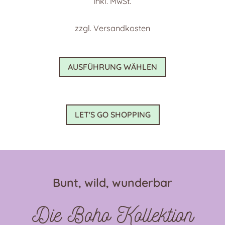
inkl. MwSt.
zzgl.
Versandkosten
Dieses
AUSFÜHRUNG WÄHLEN
Produkt
weist
mehrere
Varianten
LET'S GO SHOPPING
auf.
Die
Optionen
können
auf
Bunt, wild, wunderbar
der
Produktseite
Die Boho Kollektion
gewählt
werden