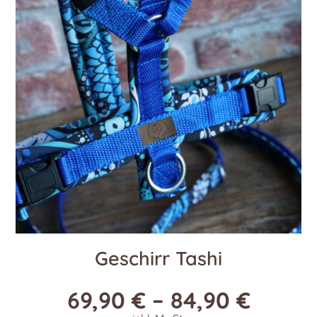
Die
Optionen
können
auf
der
Produktseite
gewählt
werden
Geschirr Tashi
69,90
€
–
84,90
€