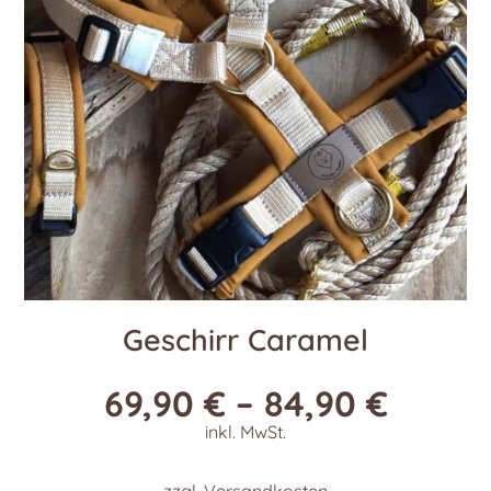
können
auf
der
Produktseite
gewählt
werden
Geschirr Caramel
69,90
€
–
84,90
€
inkl. MwSt.