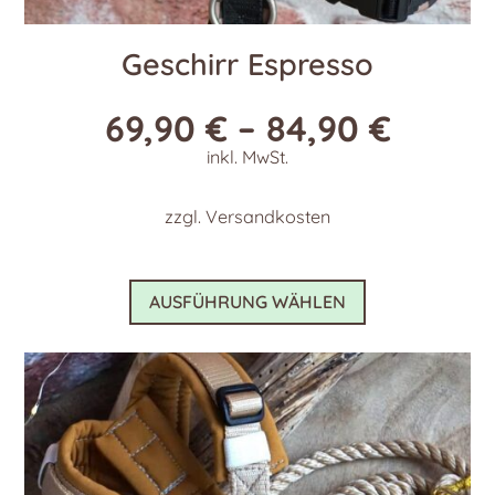
Geschirr Espresso
69,90
€
–
84,90
€
inkl. MwSt.
zzgl.
Versandkosten
Dieses
AUSFÜHRUNG WÄHLEN
Produkt
weist
mehrere
Varianten
auf.
Die
Optionen