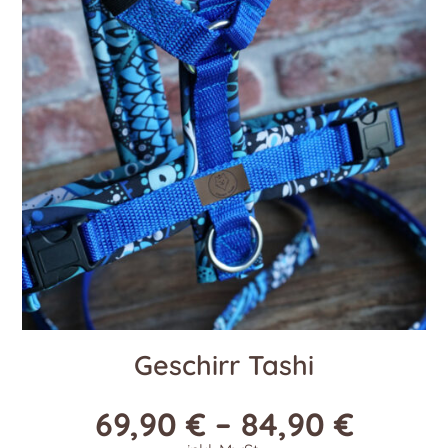
Die
Optionen
können
auf
der
Produktseite
gewählt
werden
Geschirr Tashi
69,90
€
–
84,90
€