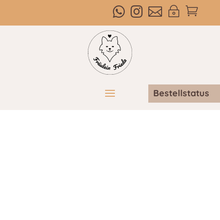



~

Bestellstatus