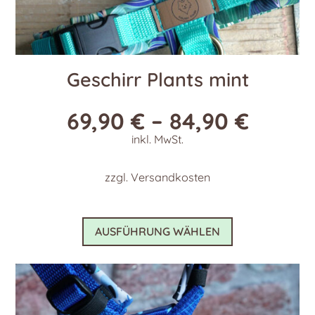
Geschirr Plants mint
69,90
€
–
84,90
€
inkl. MwSt.
zzgl.
Versandkosten
Dieses
AUSFÜHRUNG WÄHLEN
Produkt
weist
mehrere
Varianten
auf.