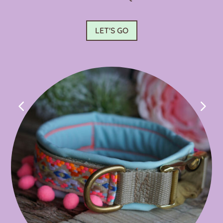
LET'S GO
4
5