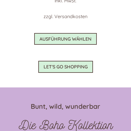
inkl. MwSt.
zzgl.
Versandkosten
Dieses
AUSFÜHRUNG WÄHLEN
Produkt
weist
mehrere
Varianten
LET'S GO SHOPPING
auf.
Die
Optionen
können
auf
Bunt, wild, wunderbar
der
Produktseite
Die Boho Kollektion
gewählt
werden