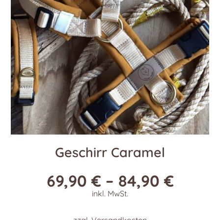
können
auf
der
Produktseite
gewählt
werden
Geschirr Caramel
69,90
€
–
84,90
€
inkl. MwSt.