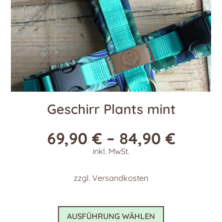
gewählt
werden
Geschirr Plants mint
69,90
€
–
84,90
€
inkl. MwSt.
zzgl.
Versandkosten
Dieses
AUSFÜHRUNG WÄHLEN
Produkt