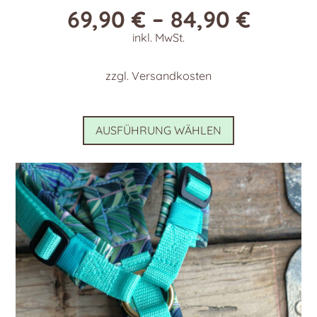
69,90
€
–
84,90
€
inkl. MwSt.
zzgl.
Versandkosten
Dieses
AUSFÜHRUNG WÄHLEN
Produkt
weist
mehrere
Varianten
auf.
Die
Optionen
können
auf
der
Produktseite