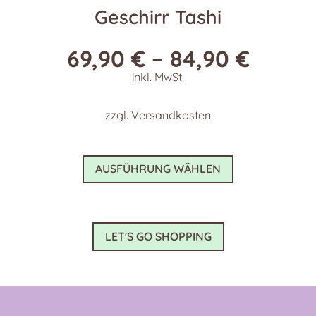
Geschirr Tashi
69,90
€
–
84,90
€
inkl. MwSt.
zzgl.
Versandkosten
Dieses
AUSFÜHRUNG WÄHLEN
Produkt
weist
mehrere
Varianten
LET'S GO SHOPPING
auf.
Die
Optionen
können