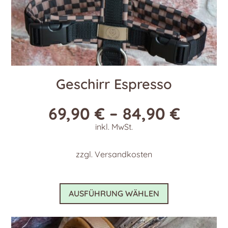
Geschirr Espresso
69,90
€
–
84,90
€
inkl. MwSt.
zzgl.
Versandkosten
Dieses
AUSFÜHRUNG WÄHLEN
Produkt
weist
mehrere