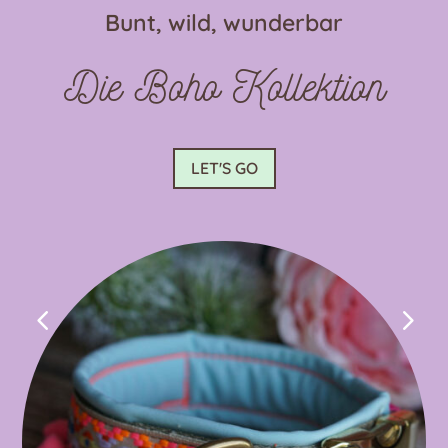
auf
Bunt, wild, wunderbar
der
Produktseite
Die Boho Kollektion
gewählt
werden
LET'S GO
4
5