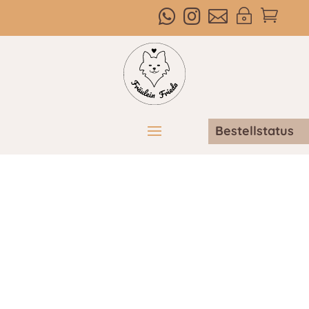



~

Bestellstatus