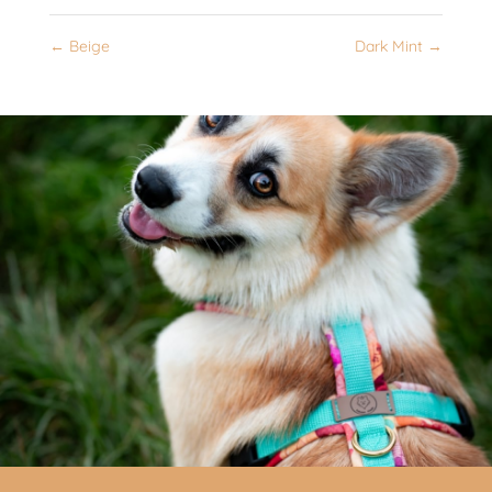
←
Beige
Dark Mint
→