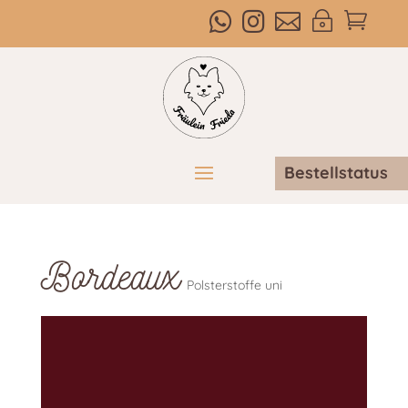



~

Bestellstatus
Bordeaux
Polsterstoffe uni