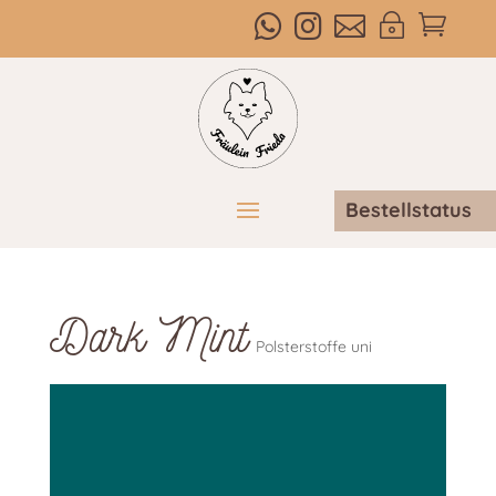



~

Bestellstatus
Dark Mint
Polsterstoffe uni