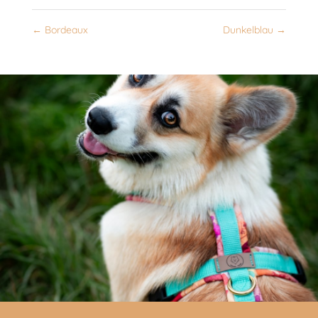
←
Bordeaux
Dunkelblau
→