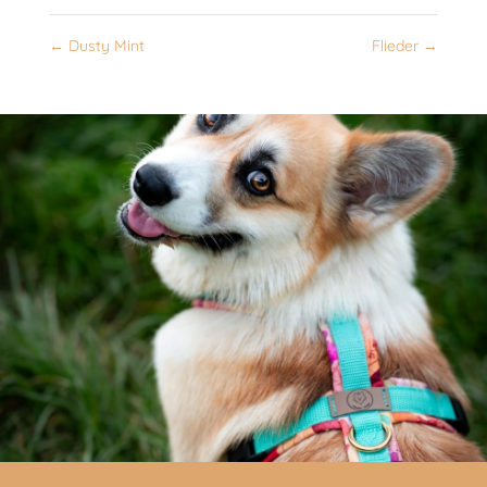
←
Dusty Mint
Flieder
→