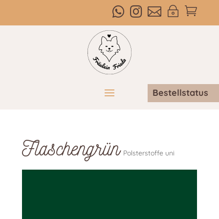



~

Bestellstatus
Flaschengrün
Polsterstoffe uni