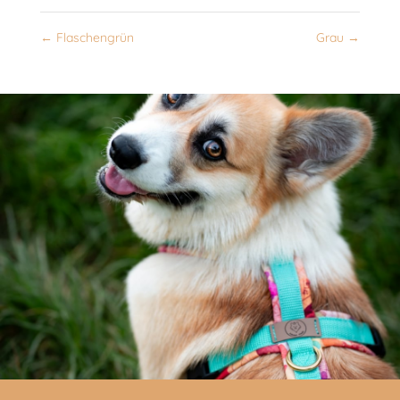
←
Flaschengrün
Grau
→