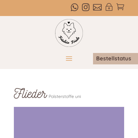



~

Bestellstatus
Flieder
Polsterstoffe uni