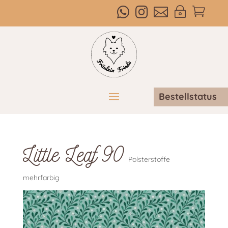



~

Bestellstatus
Little Leaf 90
Polsterstoffe
mehrfarbig