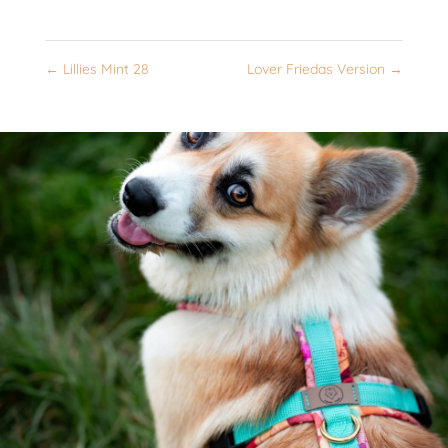
←
Lillies Mint 28
Lover Friedas Version
→