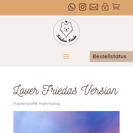



~

Bestellstatus
Lover Friedas Version
Polsterstoffe mehrfarbig