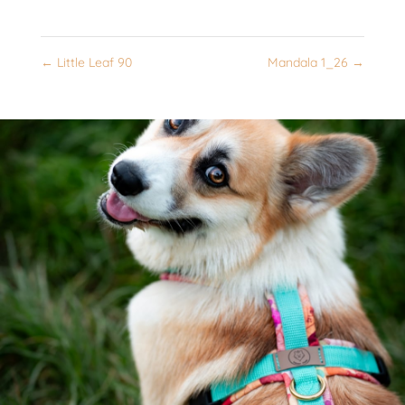
←
Little Leaf 90
Mandala 1_26
→