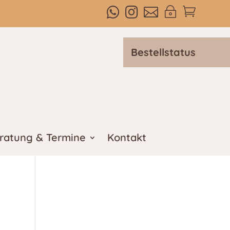



~

Bestellstatus
ratung & Termine
Kontakt