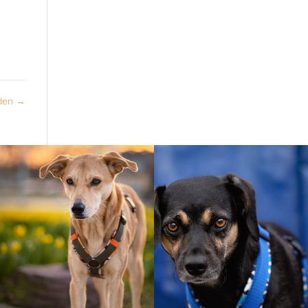
den
→