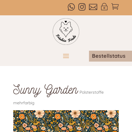



~

Bestellstatus
Sunny Garden
Polsterstoffe
mehrfarbig