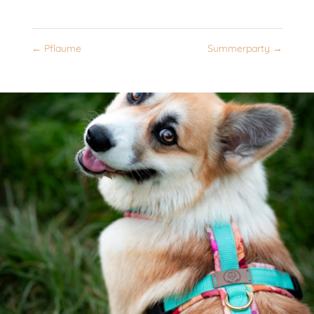
←
Pflaume
Summerparty
→